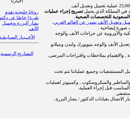
أخبارنا
يد في المملكة الذي يحمل
تصريح إجراء عمليات
روتانا خليجية تقدم
ة السعودية للتخصصات الصحية
.
تقريرًا خاصًا عن دكتو
ل وتعديل الأنف يصدر عن العالم العربي
.
بشار البزرة وتجميل
صورة إيضاحية .
الأنف
كية والأوروبية عن جراحات الأنف والوجه
الأخــبـار السـابـقـة
يل الأنف والوجه بنيويورك ولندن وميلانو
التصاريح الرسمية
ية , والاهتمام بملاحظات واقتراحات المرضى.
ضل المستشفيات وجميع عملياتنا تتم تحت
والمناظير والميكروسكوب , وكمبيوتر لعمليات
لمناسب قبل إجراء العملية.
مستشفى
الاتصال بعيادات الدكتور / بشار البزرة .