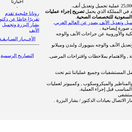
أخبارنا
يد في المملكة الذي يحمل
تصريح إجراء عمليات
روتانا خليجية تقدم
ة السعودية للتخصصات الصحية
.
تقريرًا خاصًا عن دكتو
ل وتعديل الأنف يصدر عن العالم العربي
.
بشار البزرة وتجميل
صورة إيضاحية .
الأنف
كية والأوروبية عن جراحات الأنف والوجه
الأخــبـار السـابـقـة
يل الأنف والوجه بنيويورك ولندن وميلانو
التصاريح الرسمية
ية , والاهتمام بملاحظات واقتراحات المرضى.
ضل المستشفيات وجميع عملياتنا تتم تحت
والمناظير والميكروسكوب , وكمبيوتر لعمليات
لمناسب قبل إجراء العملية.
مستشفى
الاتصال بعيادات الدكتور / بشار البزرة .